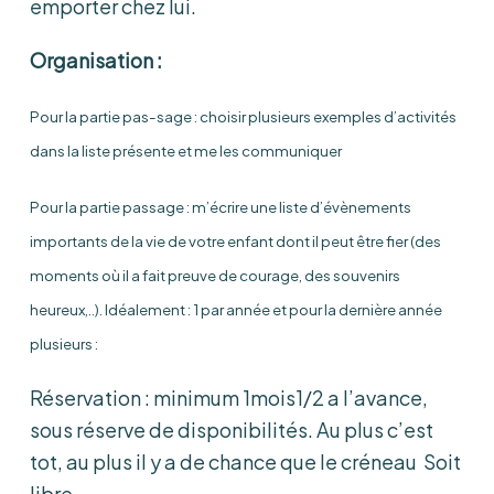
emporter chez lui.
Organisation :
Pour la partie pas-sage : choisir plusieurs exemples d’activités
dans la liste présente et me les communiquer
Pour la partie passage : m’écrire une liste d’évènements
importants de la vie de votre enfant dont il peut être fier (des
moments où il a fait preuve de courage, des souvenirs
heureux,..). Idéalement :
1 par année et pour la dernière année
plusieurs :
Réservation : minimum 1mois1/2 a l’avance,
sous réserve de disponibilités. Au plus c’est
tot, au plus il y a de chance que le créneau Soit
libre