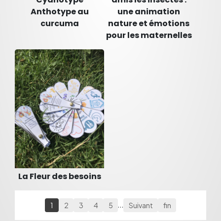
Anthotype au
une animation
curcuma
nature et émotions
pour les maternelles
La Fleur des besoins
1
2
3
4
5
…
Suivant
fin