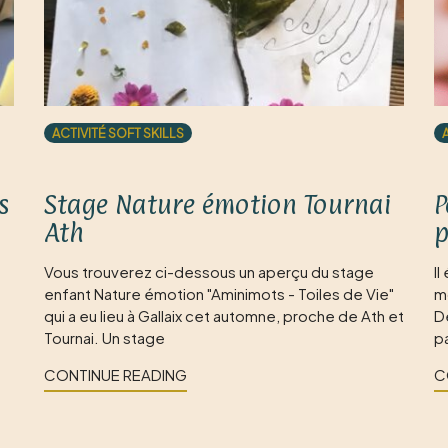
ACTIVITÉ SOFT SKILLS
s
Stage Nature émotion Tournai
P
Ath
p
Vous trouverez ci-dessous un aperçu du stage
Il
enfant Nature émotion "Aminimots - Toiles de Vie"
m
qui a eu lieu à Gallaix cet automne, proche de Ath et
D
Tournai. Un stage
pa
CONTINUE READING
C