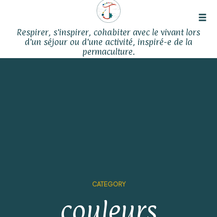
Tog
Respirer, s'inspirer, cohabiter avec le vivant lors
navi
d'un séjour ou d'une activité, inspiré-e de la
permaculture.
Skip
to
content
CATEGORY
couleurs