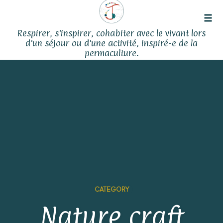
Tog
Respirer, s'inspirer, cohabiter avec le vivant lors
navi
d'un séjour ou d'une activité, inspiré-e de la
permaculture.
Skip
to
content
CATEGORY
Nature craft