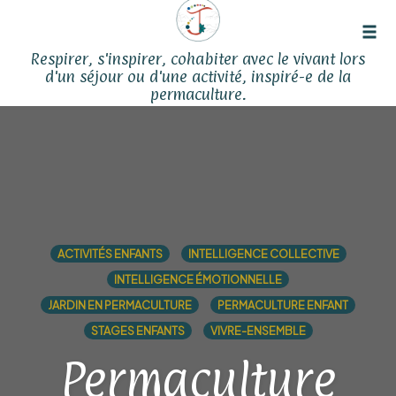
Tog
Respirer, s'inspirer, cohabiter avec le vivant lors
navi
d'un séjour ou d'une activité, inspiré-e de la
permaculture.
Skip
to
content
ACTIVITÉS ENFANTS
INTELLIGENCE COLLECTIVE
INTELLIGENCE ÉMOTIONNELLE
JARDIN EN PERMACULTURE
PERMACULTURE ENFANT
STAGES ENFANTS
VIVRE-ENSEMBLE
Permaculture