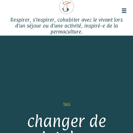
Tog
Respirer, s'inspirer, cohabiter avec le vivant lors
navi
d'un séjour ou d'une activité, inspiré-e de la
permaculture.
Skip
to
content
TAG
changer de