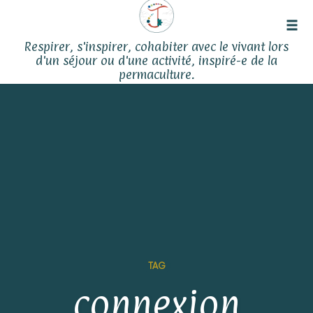
Tog
Respirer, s'inspirer, cohabiter avec le vivant lors
navi
d'un séjour ou d'une activité, inspiré-e de la
permaculture.
Skip
to
content
TAG
connexion