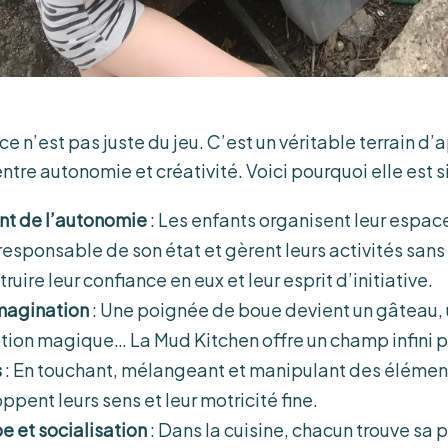
 ce n’est pas juste du jeu. C’est un véritable terrain 
entre autonomie et créativité. Voici pourquoi elle est 
t de l’autonomie
: Les enfants organisent leur espace
responsable de son état et gèrent leurs activités sans
ruire leur confiance en eux et leur esprit d’initiative.
imagination
: Une poignée de boue devient un gâteau,
tion magique… La Mud Kitchen offre un champ infini p
s
: En touchant, mélangeant et manipulant des élément
pent leurs sens et leur motricité fine.
e et socialisation
: Dans la cuisine, chacun trouve sa p