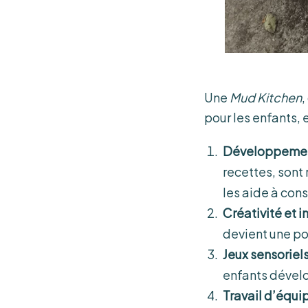
Une
Mud Kitchen
,
pour les enfants, 
Développemen
recettes, sont 
les aide à const
Créativité et 
devient une po
Jeux sensoriel
enfants dévelop
Travail d’équip