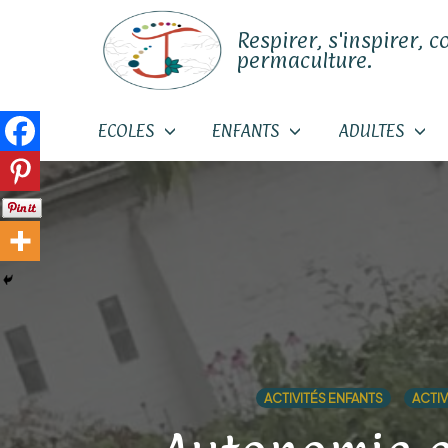
Respirer, s'inspirer, c
permaculture.
ECOLES
ENFANTS
ADULTES
Skip
to
content
ACTIVITÉS ENFANTS
ACTIV