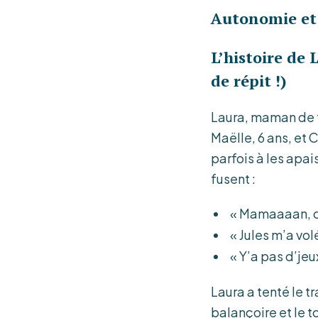
Autonomie et 
L’histoire de
de répit !)
Laura, maman de tr
Maëlle, 6 ans, et 
parfois à les apai
fusent :
« Mamaaaan, on 
« Jules m’a vol
« Y’a pas d’jeux
Laura a tenté le t
balançoire et le t