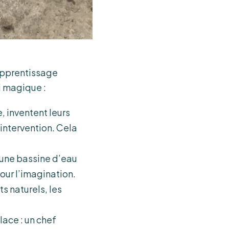
d’apprentissage
si magique :
, inventent leurs
 intervention. Cela
 une bassine d’eau
our l’imagination.
s naturels, les
lace : un chef