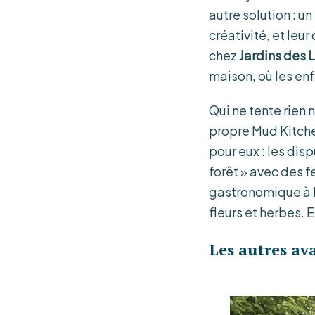
autre solution : u
créativité, et leu
chez
Jardins des 
maison, où les en
Qui ne tente rien 
propre Mud Kitchen
pour eux : les dis
forêt » avec des f
gastronomique à b
fleurs et herbes. E
Les autres av