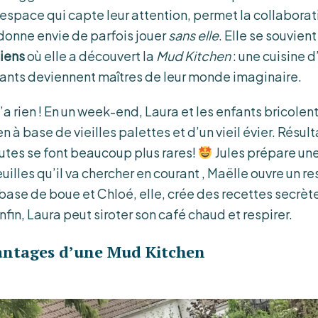
n espace qui capte leur attention, permet la collaborat
r donne envie de parfois jouer
sans elle
. Elle se souvient
Liens
où elle a découvert la
Mud Kitchen
: une cuisine d
fants deviennent maîtres de leur monde imaginaire.
n’a rien ! En un week-end, Laura et les enfants bricole
 à base de vieilles palettes et d’un vieil évier. Résul
putes se font beaucoup plus rares!
Jules prépare une
euilles qu’il va chercher en courant , Maëlle ouvre un r
ase de boue et Chloé, elle, crée des recettes secrè
nfin, Laura peut siroter son café chaud et respirer.
antages d’une Mud Kitchen