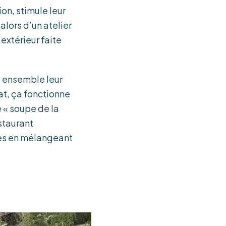
ion, stimule leur
 alors d’un atelier
’extérieur faite
nt ensemble leur
tat, ça fonctionne
 « soupe de la
estaurant
tes en mélangeant