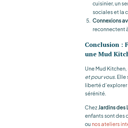
cuisinier, un 
sociales et la 
Connexions ave
reconnectent à
Conclusion : F
une Mud Kitc
Une Mud Kitchen, 
et pour vous
. Ell
liberté d’explore
sérénité.
Chez
Jardins des 
enfants sont des c
ou
nos ateliers i