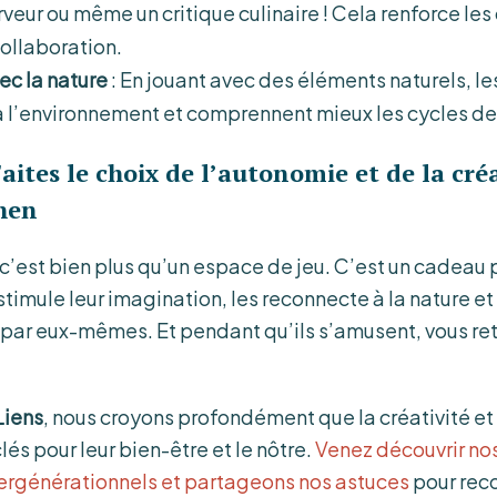
serveur ou même un critique culinaire ! Cela renforce l
collaboration.
c la nature
: En jouant avec des éléments naturels, le
 l’environnement et comprennent mieux les cycles de 
aites le choix de l’autonomie et de la cré
hen
c’est bien plus qu’un espace de jeu. C’est un cadeau 
e stimule leur imagination, les reconnecte à la nature et
r par eux-mêmes. Et pendant qu’ils s’amusent, vous re
Liens
, nous croyons profondément que la créativité e
lés pour leur bien-être et le nôtre.
Venez découvrir nos
ntergénérationnels et partageons nos astuces
pour rec