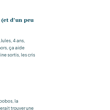
 (et d’un peu
Jules, 4 ans,
hors, ça aide
e sortis, les cris
 bobos, la
erait trouver une