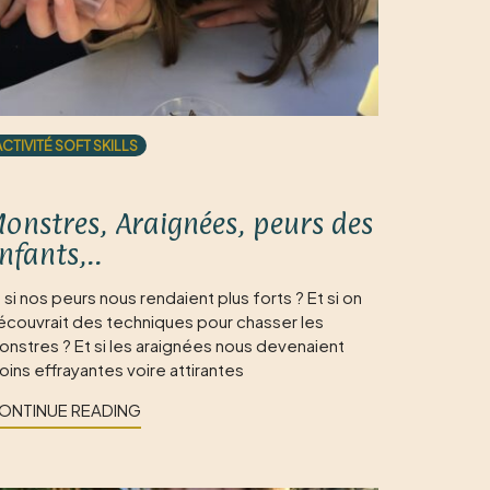
ACTIVITÉ SOFT SKILLS
onstres, Araignées, peurs des
nfants,..
 si nos peurs nous rendaient plus forts ? Et si on
écouvrait des techniques pour chasser les
onstres ? Et si les araignées nous devenaient
ins effrayantes voire attirantes
ONTINUE READING