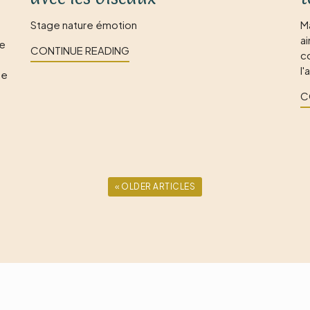
Stage nature émotion
M
a
se
CONTINUE READING
co
l
de
C
« OLDER ARTICLES