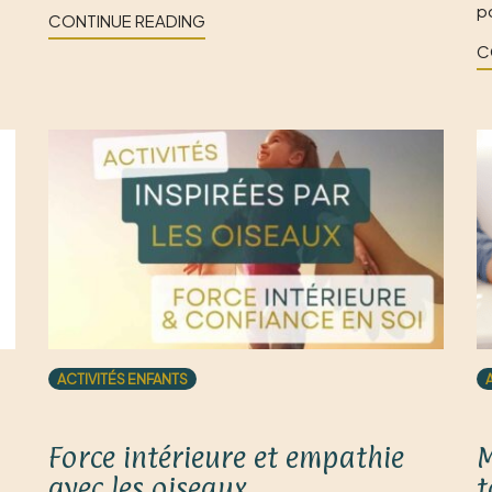
p
CONTINUE READING
C
ACTIVITÉS ENFANTS
Force intérieure et empathie
M
avec les oiseaux
t