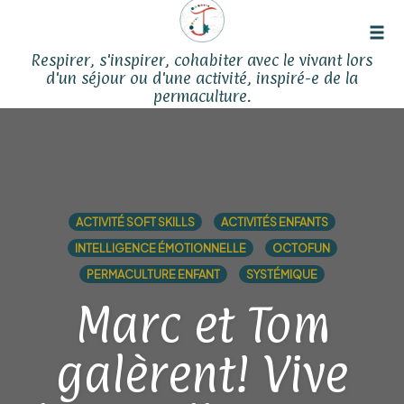
Tog
Respirer, s'inspirer, cohabiter avec le vivant lors
navi
d'un séjour ou d'une activité, inspiré-e de la
permaculture.
Skip
to
content
ACTIVITÉ SOFT SKILLS
ACTIVITÉS ENFANTS
INTELLIGENCE ÉMOTIONNELLE
OCTOFUN
PERMACULTURE ENFANT
SYSTÉMIQUE
Marc et Tom
galèrent! Vive