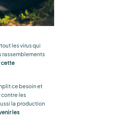
out les virus qui
des rassemblements
 cette
plit ce besoin et
 contre les
aussi la production
enir les