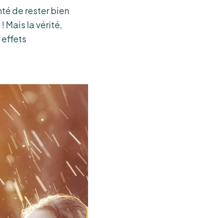
nté de rester bien
! Mais la vérité,
 effets