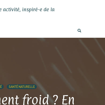
 activité, inspiré-e de la
OPEN SEARC
É
SANTÉ NATURELLE
ent froid ? En