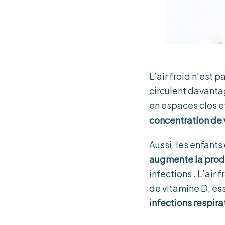
L’air froid n’est 
circulent davanta
en espaces clos et
concentration de 
Aussi, les enfant
augmente la produ
infections . L’air
de vitamine D, es
infections respira