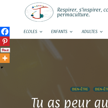
Respirer, s'inspirer, c
permaculture.
ECOLES
ENFANTS
ADULTES
Skip
to
content
BIEN-ÊTRE
BIEN-ÊTR
Tu as peur qu