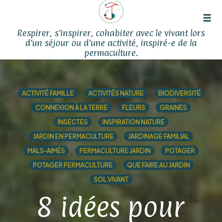
Tog
Respirer, s'inspirer, cohabiter avec le vivant lors
navi
d'un séjour ou d'une activité, inspiré-e de la
permaculture.
Skip
to
content
ACTIVITÉ FAMILLE
ACTIVITÉS NATURE
BIODIVERSITÉ
CONNEXION À LA TERRE
FLEURS
GRAINES
INSECTES
INSPIRATION NATURE
JARDIN EN PERMACULTURE
JARDINAGE FAMILIAL
MALS-AIMÉS
PERMACULTURE JARDIN
POTAGER
POTAGER PERMACULTURE
QUE FAIRE AU JARDIN
SOL VIVANT
8 idées pour