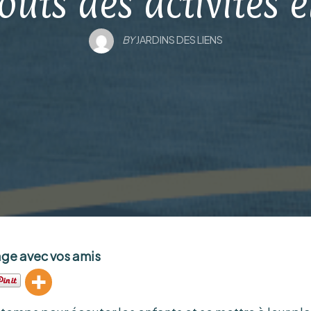
outs des activités 
BY
JARDINS DES LIENS
age avec vos amis