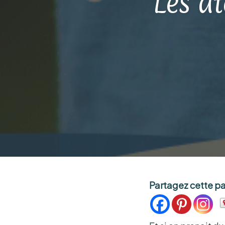
Les at
Partagez cette p