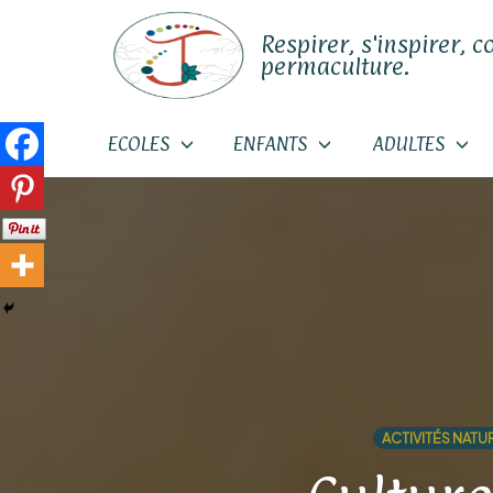
Respirer, s'inspirer, c
permaculture.
ECOLES
ENFANTS
ADULTES
Skip
to
content
ACTIVITÉS NATU