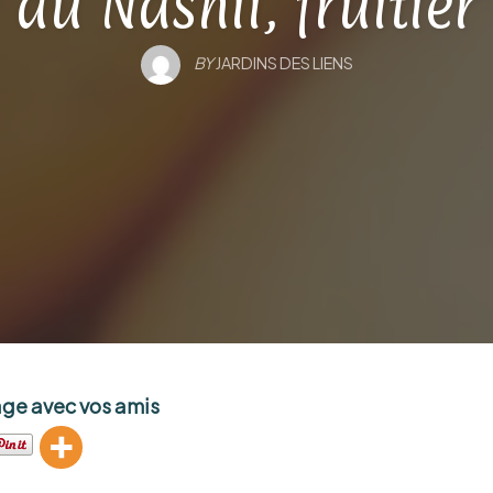
 du Nashii, fruitier 
BY
JARDINS DES LIENS
age avec vos amis