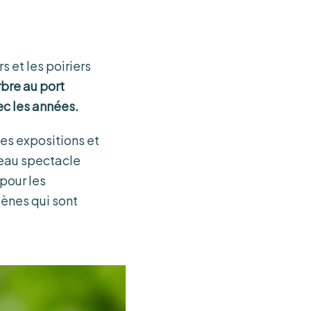
 et les poiriers
rbre au port
ec les années.
les expositions et
beau spectacle
 pour les
gènes qui sont