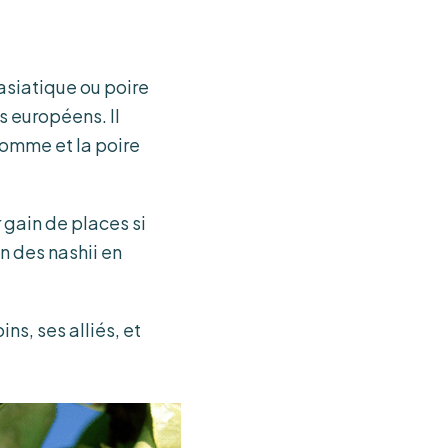
 asiatique ou poire
s européens. Il
 pomme et la poire
 gain de places si
n des nashii en
ns, ses alliés, et