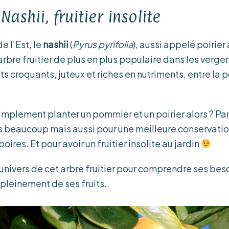
Nashii, fruitier insolite
e l’Est, le
nashii
(
Pyrus pyrifolia
), aussi appelé poirier
arbre fruitier de plus en plus populaire dans les verger
its croquants, juteux et riches en nutriments, entre la
mplement planter un pommier et un poirier alors ? Par
s beaucoup mais aussi pour une meilleure conservatio
ires. Et pour avoir un fruitier insolite au jardin
nivers de cet arbre fruitier pour comprendre ses besoi
pleinement de ses fruits.