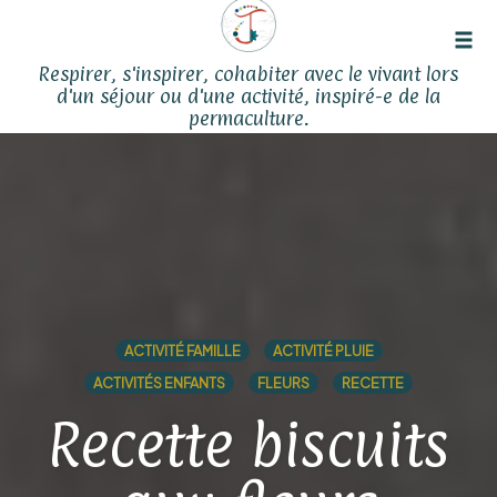
Tog
Respirer, s'inspirer, cohabiter avec le vivant lors
navi
d'un séjour ou d'une activité, inspiré-e de la
permaculture.
Skip
to
content
ACTIVITÉ FAMILLE
ACTIVITÉ PLUIE
ACTIVITÉS ENFANTS
FLEURS
RECETTE
Recette biscuits