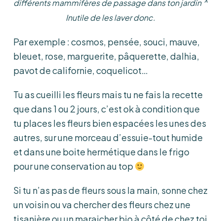
différents mammifères de passage dans ton jardin ^
Inutile de les laver donc.
Par exemple : cosmos, pensée, souci, mauve,
bleuet, rose, marguerite, pâquerette, dalhia,
pavot de californie, coquelicot…
Tu as cueilli les fleurs mais tu ne fais la recette
que dans 1 ou 2 jours, c’est ok à condition que
tu places les fleurs bien espacées les unes des
autres, sur une morceau d’essuie-tout humide
et dans une boite hermétique dans le frigo
pour une conservation au top
Si tu n’as pas de fleurs sous la main, sonne chez
un voisin ou va chercher des fleurs chez une
tisanière ou un maraicher bio à côté de chez toi