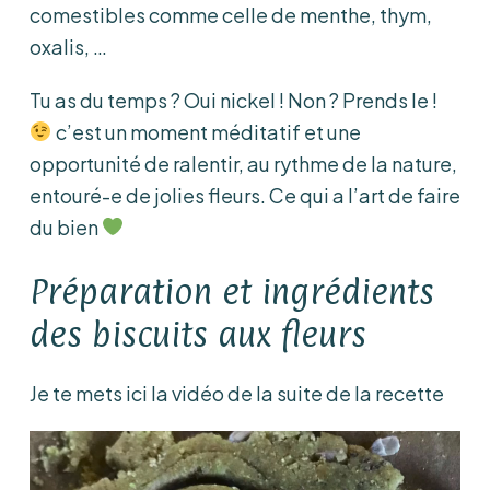
comestibles comme celle de menthe, thym,
oxalis, …
Tu as du temps ? Oui nickel ! Non ? Prends le !
c’est un moment méditatif et une
opportunité de ralentir, au rythme de la nature,
entouré-e de jolies fleurs. Ce qui a l’art de faire
du bien
Préparation et ingrédients
des biscuits aux fleurs
Je te mets ici la vidéo de la suite de la recette
L
e