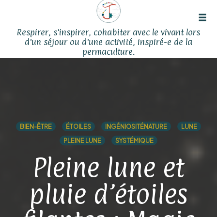
Tog
Respirer, s'inspirer, cohabiter avec le vivant lors
navi
d'un séjour ou d'une activité, inspiré-e de la
permaculture.
Skip
to
content
BIEN-ÊTRE
ÉTOILES
INGÉNIOSITÉNATURE
LUNE
PLEINE LUNE
SYSTÉMIQUE
Pleine lune et
pluie d’étoiles