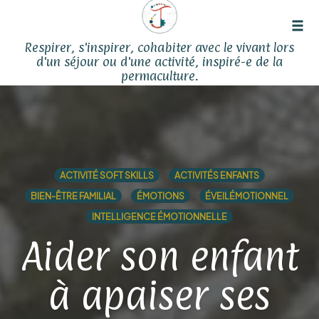
Tog
Respirer, s'inspirer, cohabiter avec le vivant lors
navi
d'un séjour ou d'une activité, inspiré-e de la
permaculture.
Skip
to
content
ACTIVITÉ SOFT SKILLS
ACTIVITÉS ENFANTS
BIEN-ÊTRE FAMILIAL
ÉMOTIONS
ÉVEILÉMOTIONNEL
INTELLIGENCE ÉMOTIONNELLE
Aider son enfant
à apaiser ses